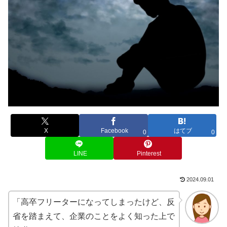
X
Facebook
はてブ
0
0
LINE
Pinterest
2024.09.01
「高卒フリーターになってしまったけど、反
省を踏まえて、企業のことをよく知った上で