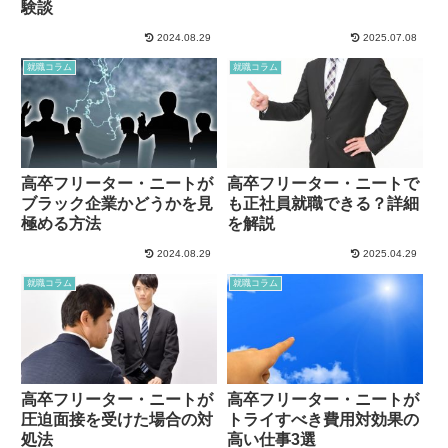
験談
2024.08.29
2025.07.08
就職コラム
就職コラム
高卒フリーター・ニートが
高卒フリーター・ニートで
ブラック企業かどうかを見
も正社員就職できる？詳細
極める方法
を解説
2024.08.29
2025.04.29
就職コラム
就職コラム
高卒フリーター・ニートが
高卒フリーター・ニートが
圧迫面接を受けた場合の対
トライすべき費用対効果の
処法
高い仕事3選